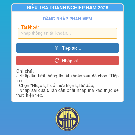
ĐIỀU TRA DOANH NGHIỆP NĂM 2025
ĐĂNG NHẬP PHẦN MỀM
Tài khoản
Tiếp tục...
Nhập lại...
Ghi chú:
- Nhập lần lượt thông tin tài khoản sau đó chọn "Tiếp
tục...";
- Chọn "Nhập lại" để thực hiện lại từ đầu;
- Nhập sai quá
5
lần cần phải nhập mã xác thực để
thực hiện tiếp.